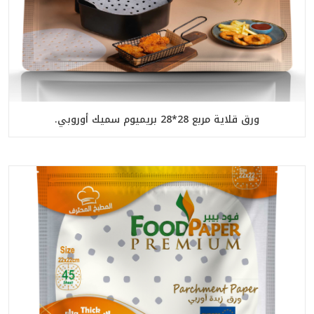
ورق قلاية مربع 28*28 بريميوم سميك أوروبي.