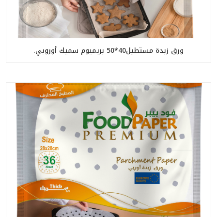
ورق زبدة مستطيل40*50 بريميوم سميك أوروبي.