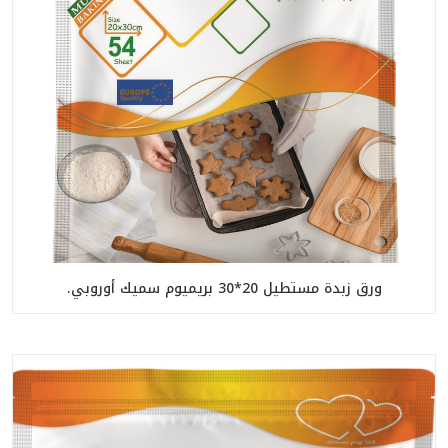
ورق زبدة مستطيل 20*30 بريميوم سميك أوروبي.