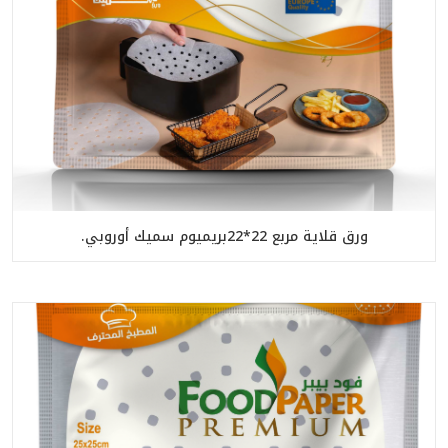
ورق قلاية مربع 22*22بريميوم سميك أوروبي.