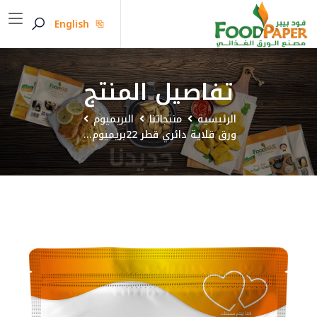
English
تفاصيل المنتج
الرئيسية
منتجاتنا
البريميوم
ورق قلاية دائري قطر 22بريميوم...