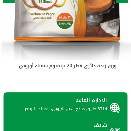
ك أوروبي.
ورق زبدة دائري قطر 21.5 بري
الاداره العامه
8714 طريق صلاح الدين الأيوبي، الضباط، الرياض
هاتف