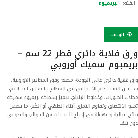
البريميوم
لفئة:
الوصف
ورق قلاية دائري قطر 22 سم –
ريميوم سميك أوروبي
ق قلاية دائري عالي الجودة، مصنع وفق
المعايير الأوروبية
،
صص للاستخدام الاحترافي في المطابخ والمخابز، المطاعم،
لات الحلويات، وخطوط الإنتاج. يتميز بسماكة
بريميوم سميكة
نع الالتصاق وتقاوم التمزق أثناء الطهي أو الخَبز، ما يضمن
ائج مثالية وسهولة في إخراج المنتجات من القوالب والصواني
ن تلف.