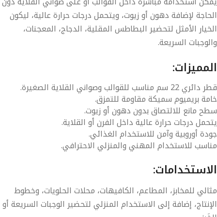
كن استخدامه مباشرة داخل القوالب أو على صواني القلاية دون
حاجة لإضافة دهون أو زيوت، ويتحمل درجات حرارة عالية، ليكون
خيار الأمثل لتحضير البطاطس المقلية، الدجاج، المعجنات،
لوجبات السريعة.
مميزات:
ر دائري
22 سم
مناسب للقوالب وصواني القلاية الصغيرة.
مة
بريميوم سميكة
مقاومة للتمزق.
ح مانع للالتصاق بدون دهون أو زيوت.
حمل درجات حرارة عالية داخل الفرن أو القلاية.
دة
أوروبية
وآمن للاستخدام الغذائي.
اسب للاستخدام المهني والمنزلي الاحترافي.
استخدامات:
الي للمخابز، المطاعم، الكافيهات، محلات الحلويات، وخطوط
إنتاج، إضافة إلى الاستخدام المنزلي لتحضير الوجبات السريعة أو