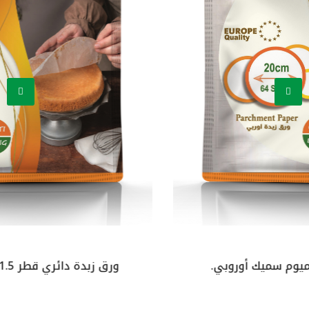
ورق زبدة دائري قطر 21.5 بريميوم سميك أوروبي.