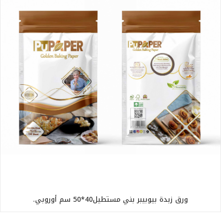
ورق زبدة بيوبيبر بني مستطيل40*50 سم أوروبي.