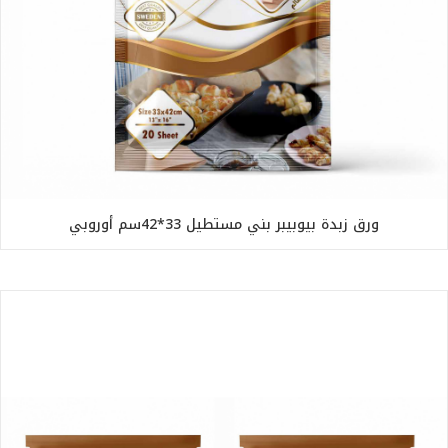
ورق زبدة بيوبيبر بني مستطيل 33*42سم أوروبي