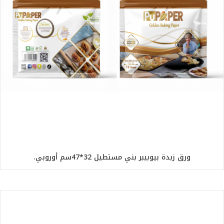
ورق زبدة بيوبيبر بني مستطيل 32*47سم أوروبي.