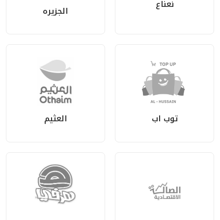
نعناع
الجزيره
توب اب
العثيم