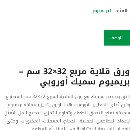
البريميوم
الفئة:
الوصف
ورق قلاية مربع 32×32 سم –
بريميوم سميك أوروبي
ارتقِ بتحضير وجباتك مع
ورق القلاية المربع 32×32 سم
المصنوع
وفق
أعلى المعايير الأوروبية
. هذا الورق يتميز بسماكة
بريميوم
سميكة
تمنع التصاق الطعام وتقاوم التمزق، ليصبح الحل الأمثل
لإعداد البطاطس المقلية، الدجاج، المعجنات، المخبوزات، وحتى
الوجبات السريعة الاحترافية في المنزل أو المطعم.