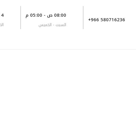
08:00 ص - 05:00 م
8714 طريق صلاح 
+966 580716236
السبت - الخميس
الا