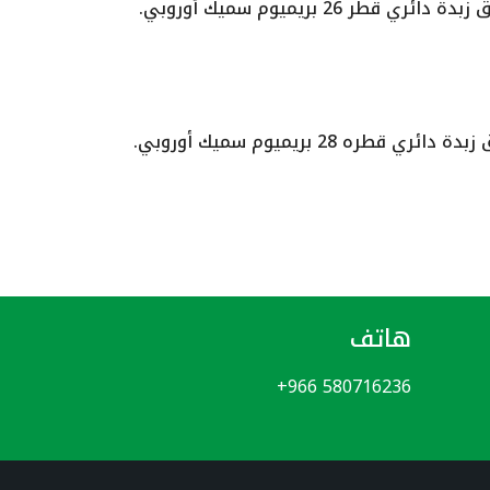
بدة دائري قطر 26 بريميوم سميك أوروبي.
دة دائري قطره 28 بريميوم سميك أوروبي.
هاتف
+966 580716236