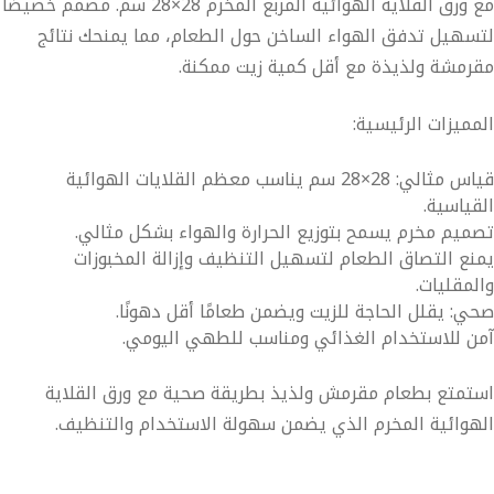
ع
ورق القلاية الهوائية المربع المخرم 28×28 سم
. مصمم خصيصًا
سهيل تدفق الهواء الساخن حول الطعام، مما يمنحك نتائج
رمشة ولذيذة مع أقل كمية زيت ممكنة.
مميزات الرئيسية:
قياس مثالي: 28×28 سم يناسب معظم القلايات الهوائية
قياسية.
ميم مخرم يسمح بتوزيع الحرارة والهواء بشكل مثالي.
نع التصاق الطعام لتسهيل التنظيف وإزالة المخبوزات
لمقليات.
ي: يقلل الحاجة للزيت ويضمن طعامًا أقل دهونًا.
ن للاستخدام الغذائي ومناسب للطهي اليومي.
تمتع بطعام مقرمش ولذيذ بطريقة صحية مع ورق القلاية
هوائية المخرم الذي يضمن سهولة الاستخدام والتنظيف.