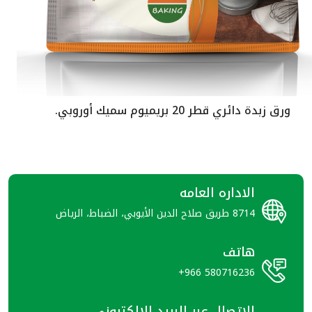
 سميك أوروبي.
ورق زبدة دائري قطر 21.5 
الاداره العامه
8714 طريق صلاح الدين الأيوبي، الضباط، الرياض
هاتف
+966 580716236
الاتصال عبر البريد الالكتروني