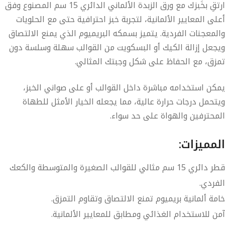
ارتقِ بخَبزك مع
ورق الزبدة الألماني الدائري 15 سم
المصنوع وفق
أعلى المعايير الألمانية
، لتجربة خبز احترافية حتى مع الحلويات
والمعجنات الفردية. يتميز بسمكه
البريميوم
الذي يمنع الالتصاق
ويجعل إزالة الكيك أو البسكويت من القوالب سهلة وسلسة دون
تمزق، مع الحفاظ على شكل وجبتك المثالي.
يمكن استخدامه مباشرة داخل القوالب أو على صواني الخبز،
ويتحمل درجات حرارة عالية، مما يجعله الخيار الأمثل للطهاة
المحترفين والهواة على حد سواء.
المميزات:
قطر دائري
15 سم
مثالي للقوالب الصغيرة والمتوسطة والكعك
الفردي.
خامة
ألمانية بريميوم
تمنع الالتصاق وتقاوم التمزق.
آمن للاستخدام الغذائي ومطابق للمعايير الألمانية.