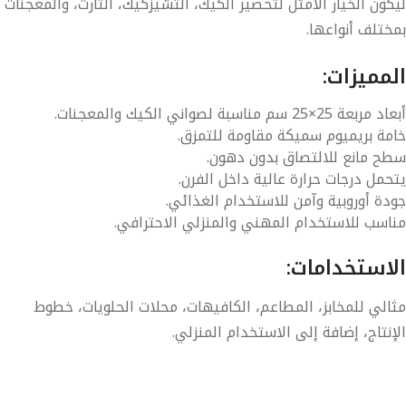
كون الخيار الأمثل لتحضير الكيك، التشيزكيك، التارت، والمعجنات
ختلف أنواعها.
مميزات:
عاد مربعة
25×25 سم
مناسبة لصواني الكيك والمعجنات.
مة
بريميوم سميكة
مقاومة للتمزق.
ح مانع للالتصاق بدون دهون.
حمل درجات حرارة عالية داخل الفرن.
دة
أوروبية
وآمن للاستخدام الغذائي.
اسب للاستخدام المهني والمنزلي الاحترافي.
استخدامات:
الي للمخابز، المطاعم، الكافيهات، محلات الحلويات، خطوط
إنتاج، إضافة إلى الاستخدام المنزلي.