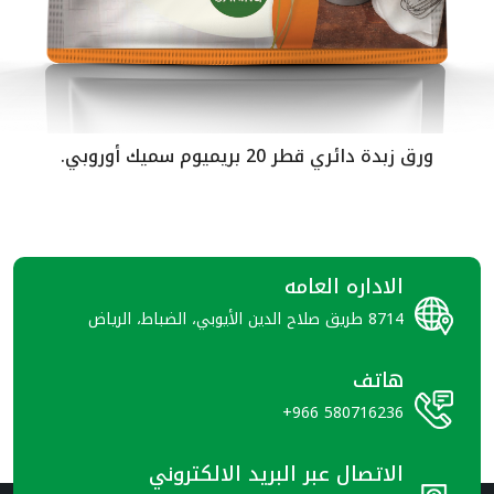
 20 بريميوم سميك أوروبي.
ورق زبدة دائ
الاداره العامه
8714 طريق صلاح الدين الأيوبي، الضباط، الرياض
هاتف
+966 580716236
الاتصال عبر البريد الالكتروني