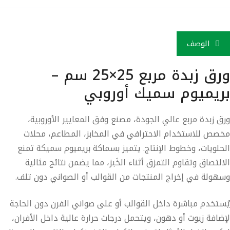
الوصف
ورق زبدة مربع 25×25 سم –
ريميوم سميك أوروبي
ق زبدة مربع عالي الجودة، مصنع وفق
المعايير الأوروبية
،
صص للاستخدام الاحترافي في المخابز، المطاعم، محلات
حلويات، وخطوط الإنتاج. يتميز بسماكة
بريميوم سميكة
تمنع
التصاق وتقاوم التمزق أثناء الخَبز، مما يضمن نتائج مثالية
هولة في إخراج المنتجات من القوالب أو الصواني دون تلف.
ستخدم مباشرة داخل القوالب أو على صواني الفرن دون الحاجة
ضافة زيوت أو دهون، ويتحمل درجات حرارة عالية داخل الأفران،