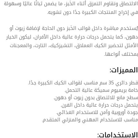
التصاق وتقاوم التمزق أثناء الخَبز، ما يضمن ثباتًا عاليًا وسهولة
 إخراج المنتجات الكبيرة جدًا دون تشويه.
ستخدم مباشرة داخل قوالب الخَبز دون الحاجة لإضافة زيوت أو
ون، كما يتحمل درجات حرارة عالية داخل الأفران، ليكون الخيار
أمثل لتحضير الكيك العملاق، التشيزكيك، التارت، والمعجنات
ختلف أنواعها.
مميزات:
ر دائري
35 سم
مناسب لقوالب الكيك الكبيرة جدًا.
مة
بريميوم سميكة
عالية التحمل.
ح مانع للالتصاق بدون زيوت أو دهون.
حمل درجات حرارة عالية داخل الفرن.
دة
أوروبية
وآمن للاستخدام الغذائي.
اسب للاستخدام المهني والمنزلي المتقدم.
استخدامات: