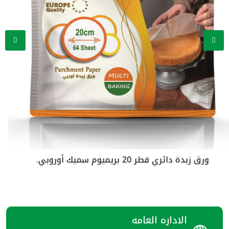
وبي.
ورق زبدة دائري قطر 21.5 بريميوم س
الاداره العامه