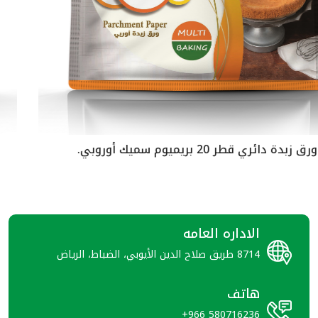
ورق زبدة دائري قطر 21.5 بريميوم سميك أو
الاداره العامه
8714 طريق صلاح الدين الأيوبي، الضباط، الرياض
هاتف
+966 580716236