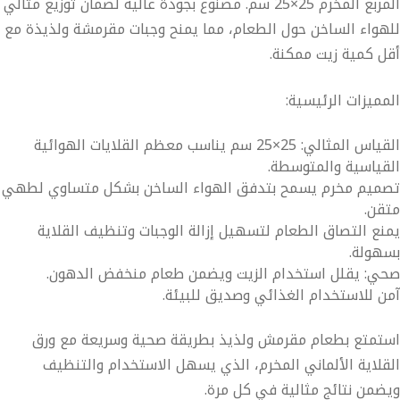
ربع المخرم 25×25 سم
. مصنوع بجودة عالية لضمان توزيع مثالي
هواء الساخن حول الطعام، مما يمنح وجبات مقرمشة ولذيذة مع
ل كمية زيت ممكنة.
مميزات الرئيسية:
القياس المثالي: 25×25 سم يناسب معظم القلايات الهوائية
قياسية والمتوسطة.
ميم مخرم يسمح بتدفق الهواء الساخن بشكل متساوي لطهي
قن.
نع التصاق الطعام لتسهيل إزالة الوجبات وتنظيف القلاية
هولة.
ي: يقلل استخدام الزيت ويضمن طعام منخفض الدهون.
ن للاستخدام الغذائي وصديق للبيئة.
تمتع بطعام مقرمش ولذيذ بطريقة صحية وسريعة مع ورق
قلاية الألماني المخرم، الذي يسهل الاستخدام والتنظيف
ضمن نتائج مثالية في كل مرة.