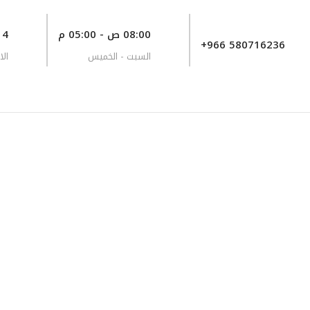
08:00 ص - 05:00 م
8714 طريق صلاح 
+966 580716236
السبت - الخميس
الا