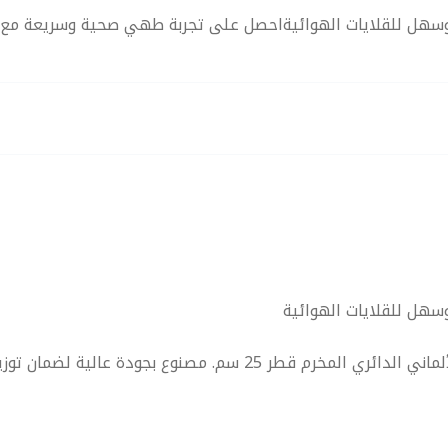
ائري مخرم قطر 25 سم – طهي صحي وسهل للقلايات الهوائيةاحصل على تجربة طهي صحية وس
ماني الدائري المخرم قطر 25 سم
. مصنوع بجودة عالية لضمان توز