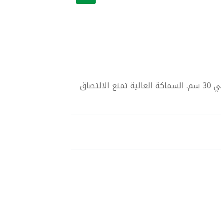
ورق زبدة ألماني دائري قطر 30 سم – بريميوم سميك أوروبي جعل خبز الكيك الكبير والمعجنات الاحترافية أسهل مع ورق الزبدة الألماني 30 سم. السماكة العالية تمنع الالتصاق