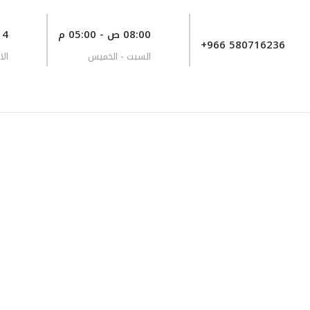
08:00 ص - 05:00 م
8714 طريق صلاح 
+966 580716236
السبت - الخميس
الا