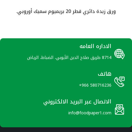
ائري قطر 20 بريميوم سميك أوروبي.
ورق
الاداره العامه
8714 طريق صلاح الدين الأيوبي، الضباط، الرياض
هاتف
+966 580716236
الاتصال عبر البريد الالكتروني
info@foodpaper1.com