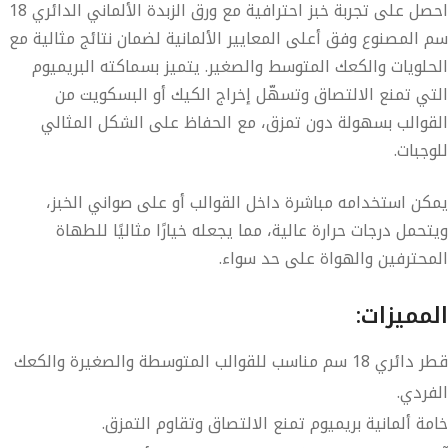
احصل على تجربة خبز احترافية مع
ورق الزبدة الألماني الدائري 18
سم
المصنوع وفق
أعلى المعايير الألمانية
لضمان نتائج مثالية مع
الحلويات والكعك المتوسط والصغير. يتميز بسماكته
البريميوم
التي تمنع الالتصاق وتسهّل إخراج الكيك أو البسكويت من
القوالب بسهولة دون تمزق، مع الحفاظ على الشكل المثالي
للوجبات.
يمكن استخدامه مباشرة داخل القوالب أو على صواني الخبز،
ويتحمل درجات حرارة عالية، مما يجعله خيارًا مثاليًا للطهاة
المحترفين والهواة على حد سواء.
المميزات:
قطر دائري
18 سم
مناسب للقوالب المتوسطة والصغيرة والكعك
الفردي.
خامة
ألمانية بريميوم
تمنع الالتصاق وتقاوم التمزق.