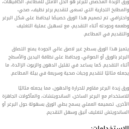
ورق الزبدة
المخصص للبرغر
هو الحل الأمثل للمطاعم، الكافيهات،
والمطابخ التجارية التي تسعى لتقديم برغر
نظيف، صحي،
واحترافي
. تم تصميم هذا الورق خصيصًا ليحافظ على شكل البرغر
وطعمه وجودته أثناء التقديم، مع تسهيل عملية التغليف
والتقديم في المطاعم.
يتميز هذا الورق بسطح
غير لاصق عالي الجودة
يمنع التصاق
البرغر بالورق أو الصواني، ويحافظ على نظافة اليدين والأسطح
أثناء التقديم. كما يساعد في
تقليل الدهون والزيوت الزائدة
، ما
يجعله مثاليًا لتقديم وجبات صحية وسريعة في بيئة المطاعم.
ورق زبدة البرغر
مقاوم للحرارة والدهون
، مما يجعله مثاليًا
للاستخدام مع البرغر الساخن، الساندويتشات، والمأكولات الجاهزة
الأخرى. تصميمه العملي يسمح بطي الورق بسهولة حول البرغر أو
الساندويتش لتغليف أنيق وسهل التقديم.
الاستخدامات: