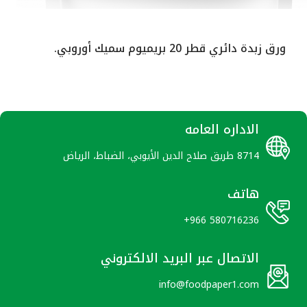
ك أوروبي.
ورق زبدة دائري قطر 21.5 بري
الاداره العامه
8714 طريق صلاح الدين الأيوبي، الضباط، الرياض
هاتف
+966 580716236
الاتصال عبر البريد الالكتروني
info@foodpaper1.com