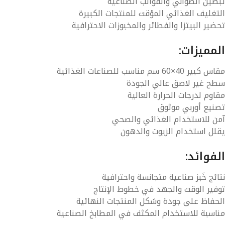
طين الصواني والقوالب الصناعية
تغليف الغذائي المؤقت للمنتجات الكبيرة
ضير البيتزا والفطائر والمخبوزات الاحترافية
مميزات:
اس كبير
40×60 سم
مناسب للصناعات الغذائية
ح غير لاصق عالي الجودة
اوم لدرجات الحرارة العالية
نيع أوربي موثوق
ن للاستخدام الغذائي والصحي
لل استخدام الزيوت والدهون
فوائد:
ائج خَبز صناعية متجانسة واحترافية
فير الوقت والجهد في خطوط الإنتاج
حفاظ على جودة وشكل المنتجات النهائية
اسبة للاستخدام المكثف في المطابخ الصناعية