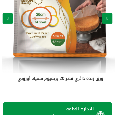
ريميوم سميك أوروبي.
ورق زبدة دائري قط
الاداره العامه