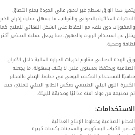
ميز هذا الورق بسطح
غير لاصق عالي الجودة
يمنع التصاق
منتجات الغذائية بالصواني والقوالب، ما يسهل عملية إخراج الخَبز
لمخبوزات دون تلف، مع الحفاظ على الشكل النهائي للمنتج. كما
لل من استخدام الزيوت والدهون، مما يجعل عملية التحضير أكثر
افة وصحية
.
ق الزبدة الصناعي
مقاوم لدرجات الحرارة العالية
داخل الأفران
صناعية ويحتفظ بمستوى متين لا يتلف بسهولة، ما يجعله
اسبًا للاستخدام المكثف اليومي في خطوط الإنتاج والمخابز
كبيرة. اللون البني الطبيعي يعكس الطابع
البيئي
للمنتج، حيث
 تصنيعه من مواد
آمنة غذائيًا وصديقة للبيئة
.
استخدامات:
مخابز الصناعية وخطوط الإنتاج الغذائية
ضير الكيك، البسكويت، والمعجنات بكميات كبيرة