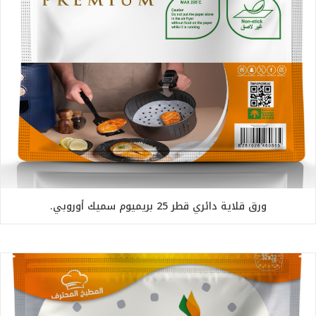
ورق قلاية دائري قطر 25 بريميوم سميك أوروبي.