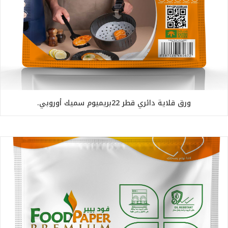
ورق قلاية دائري قطر 22بريميوم سميك أوروبي.