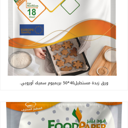
ورق زبدة مستطيل40*50 بريميوم سميك أوروبي.